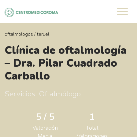
Saltar
al
contenido
oftalmologos
/
teruel
Clínica de oftalmología
– Dra. Pilar Cuadrado
Carballo
Servicios: Oftalmólogo
5 / 5
1
Valoración
Total
Media
Valoraciones