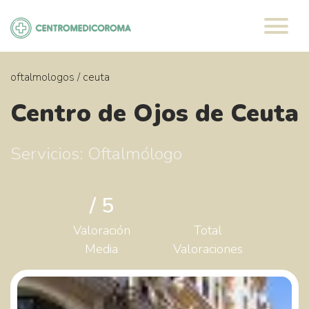
Saltar
al
contenido
oftalmologos
/
ceuta
Centro de Ojos de Ceuta
Servicios: Oftalmólogo
/ 5
Valoración
Total
Media
Valoraciones