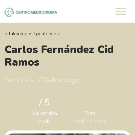
Saltar
al
contenido
oftalmologos
/
pontevedra
Carlos Fernández Cid
Ramos
Servicios: Oftalmólogo
/ 5
Valoración
Total
Media
Valoraciones