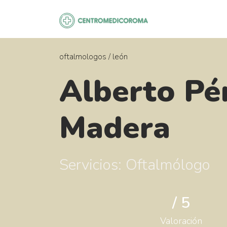
Saltar
al
contenido
oftalmologos
/
león
Alberto Pé
Madera
Servicios: Oftalmólogo
/ 5
Valoración