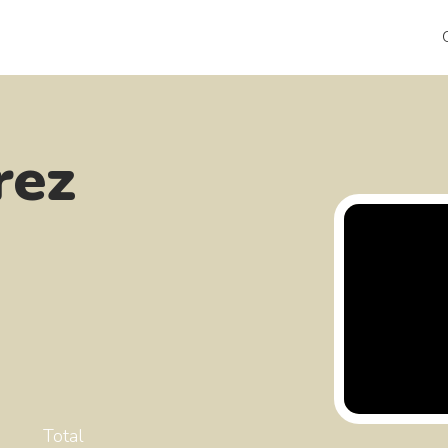
rez
Total