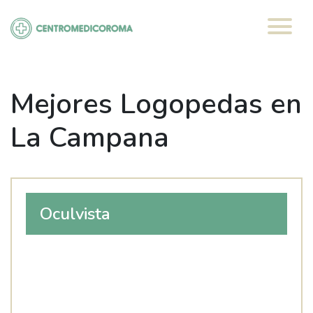
Saltar
al
contenido
Mejores Logopedas en
La Campana
Oculvista