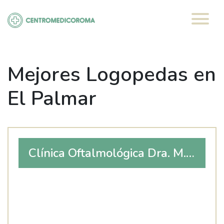
Saltar
al
contenido
Mejores Logopedas en
El Palmar
Clínica Oftalmológica Dra. M.
Dolores Romero Caballero