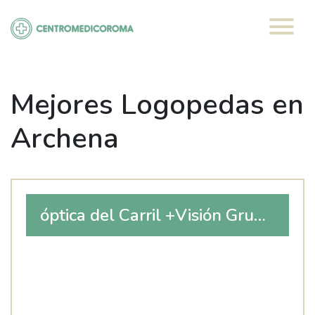
Saltar
al
contenido
Mejores Logopedas en
Archena
óptica del Carril +Visión Grupo
Optico