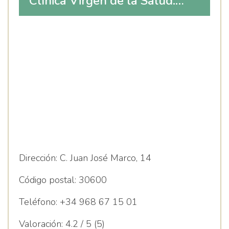
Clínica Virgen de la Salud:
Oftalmología. Centro
Reconocimiento de
conductores y otras licencias.
Dirección:
C. Juan José Marco, 14
Código postal:
30600
Teléfono:
+34 968 67 15 01
Valoración:
4.2 / 5 (5)