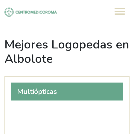
Saltar
al
contenido
Mejores Logopedas en
Albolote
Multiópticas