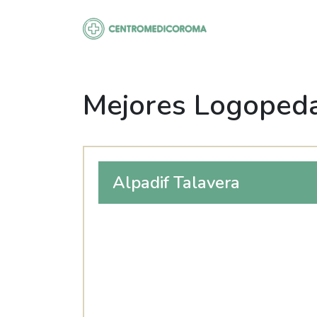
Saltar
al
contenido
Mejores Logopeda
Alpadif Talavera