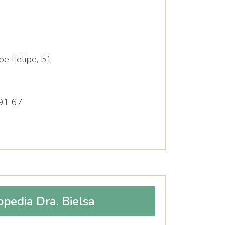
pe Felipe, 51
91 67
opedia Dra. Bielsa