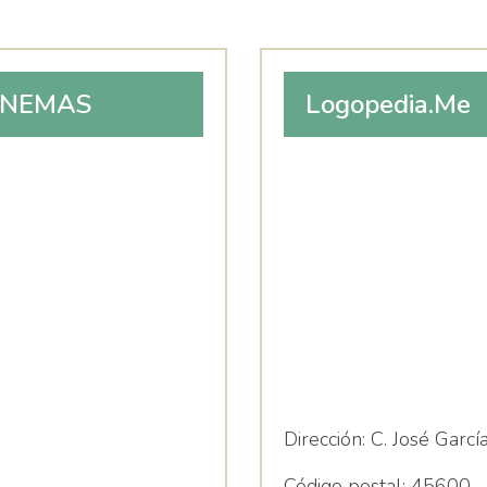
FONEMAS
Logopedia.Me
Dirección:
C. José García
Código postal:
45600