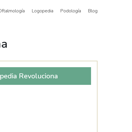
Oftalmología
Logopedia
Podología
Blog
na
pedia Revoluciona