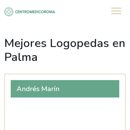
Saltar
al
contenido
Mejores Logopedas en
Palma
Andrés Marín