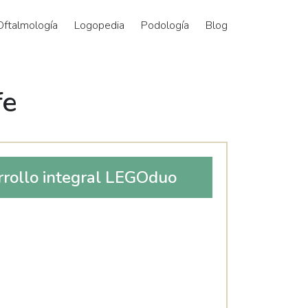
Oftalmología
Logopedia
Podología
Blog
fe
rrollo integral LEGOduo