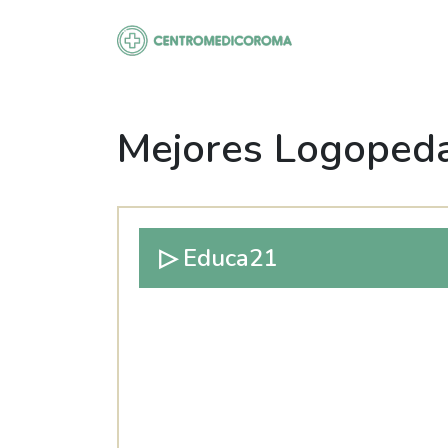
Saltar
al
contenido
Mejores Logopeda
▷ Educa21