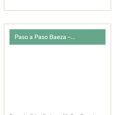
Paso a Paso Baeza –
Logopedia, Fisioterapia y
Psicología