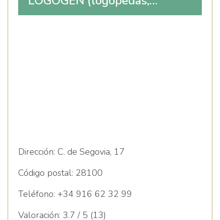
LOGOGEN (logopedas,
psicólogos, neuropsicólogos,
fisioterapeutas, dietistas,
podólogos, sexólogos,
coaching y masajes) también a
domicilio
Dirección:
C. de Segovia, 17
Código postal:
28100
Teléfono:
+34 916 62 32 99
Valoración:
3.7 / 5 (13)