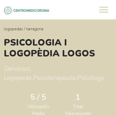
Saltar
al
contenido
logopedas
/
tarragona
PSICOLOGIA I
LOGOPÈDIA LOGOS
Servicios:
Logopeda,Psicoterapeuta,Psicólogo
5 / 5
1
Valoración
Total
Media
Valoraciones