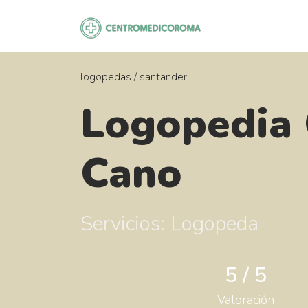
Saltar
al
contenido
logopedas
/
santander
Logopedia 
Cano
Servicios: Logopeda
5 / 5
Valoración