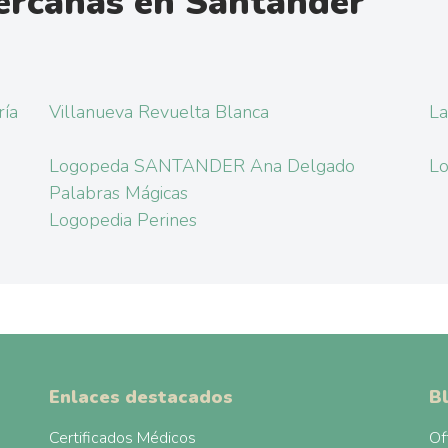
ercanas en Santander
ría
Villanueva Revuelta Blanca
La
Logopeda SANTANDER Ana Delgado
Lo
Palabras Mágicas
Logopedia Perines
Enlaces destacados
B
Certificados Médicos
Of