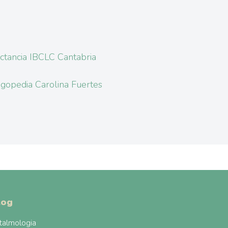
ctancia IBCLC Cantabria
gopedia Carolina Fuertes
log
talmologia