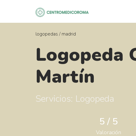
Saltar
al
contenido
logopedas
/
madrid
Logopeda
Martín
Servicios: Logopeda
5 / 5
Valoración