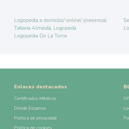
Logopedia a domicilio/ online/ presencial
Se
Tatiana Almeida, Logopeda
Lo
Logopedia De La Torre
Enlaces destacados
B
Certificados Médicos
Of
Dónde Estamos
Lo
Politica de privacidad
Po
Politica de cookies