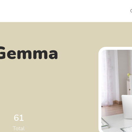
 Gemma
61
Total