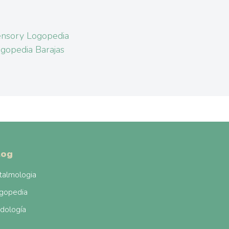
nsory Logopedia
gopedia Barajas
log
talmologia
gopedia
dología