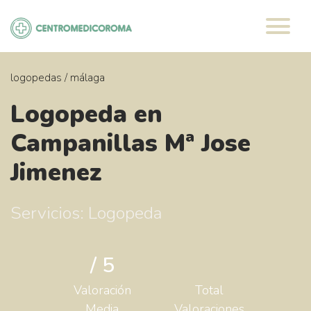
Saltar
al
contenido
logopedas
/
málaga
Logopeda en
Campanillas Mª Jose
Jimenez
Servicios: Logopeda
/ 5
Valoración
Total
Media
Valoraciones