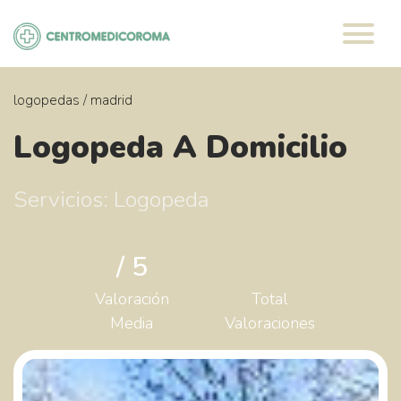
Saltar
al
contenido
logopedas
/
madrid
Logopeda A Domicilio
Servicios: Logopeda
/ 5
Valoración
Total
Media
Valoraciones