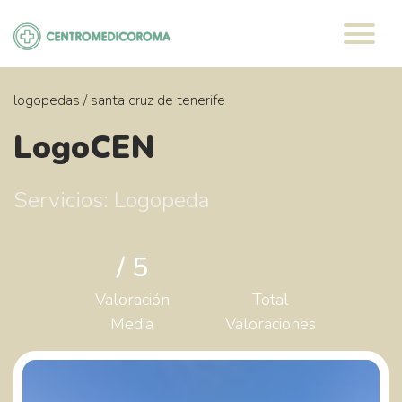
Saltar
al
contenido
logopedas
/
santa cruz de tenerife
LogoCEN
Servicios: Logopeda
/ 5
Valoración
Total
Media
Valoraciones