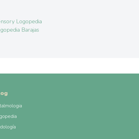
nsory Logopedia
gopedia Barajas
log
talmologia
gopedia
dología