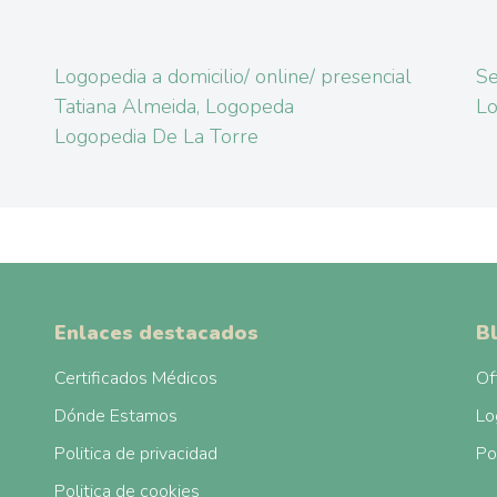
Logopedia a domicilio/ online/ presencial
Se
Tatiana Almeida, Logopeda
Lo
Logopedia De La Torre
Enlaces destacados
B
Certificados Médicos
Of
Dónde Estamos
Lo
Politica de privacidad
Po
Politica de cookies