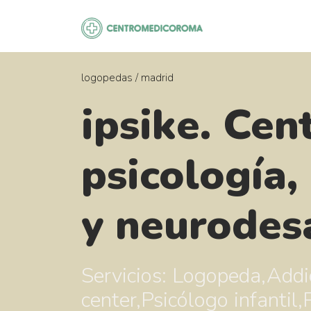
Saltar
al
contenido
logopedas
/
madrid
ipsike. Cen
psicología,
y neurodes
Servicios: Logopeda,Addi
center,Psicólogo infantil,