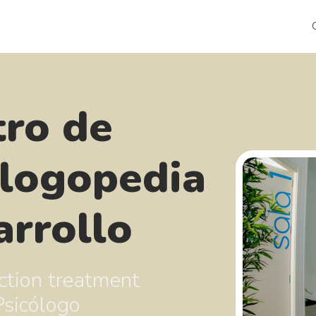
tro de
 logopedia
arrollo
ction treatment
Psicólogo