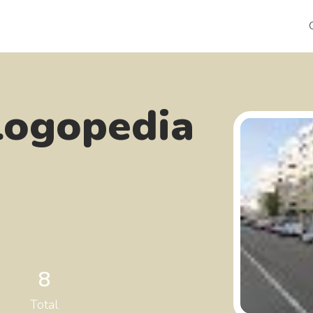
Logopedia
8
Total