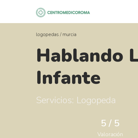
Saltar
al
contenido
logopedas
/
murcia
Hablando 
Infante
Servicios: Logopeda
5 / 5
Valoración