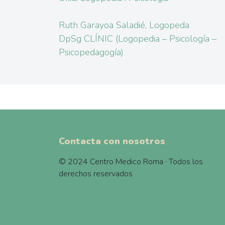
Ruth Garayoa Saladié, Logopeda
DpSg CLÍNIC (Logopedia – Psicología –
Psicopedagogía)
Contacta con nosotros
© 2024 Centro Medico Roma · Todos los
derechos reservados