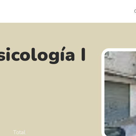
icología I
Total