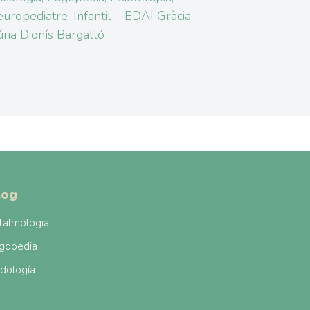
uropediatre, Infantil – EDAI Gràcia
ria Dionís Bargalló
log
talmologia
gopedia
dología