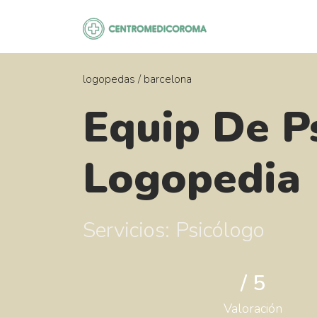
Saltar
al
contenido
logopedas
/
barcelona
Equip De Ps
Logopedia
Servicios: Psicólogo
/ 5
Valoración