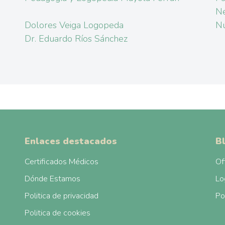
Ne
Dolores Veiga Logopeda
Nú
Dr. Eduardo Ríos Sánchez
Enlaces destacados
B
Certificados Médicos
Of
Dónde Estamos
Lo
Politica de privacidad
Po
Politica de cookies