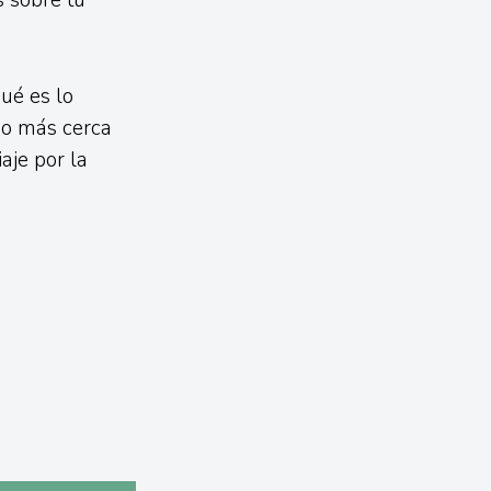
s sobre tu
ué es lo
so más cerca
aje por la