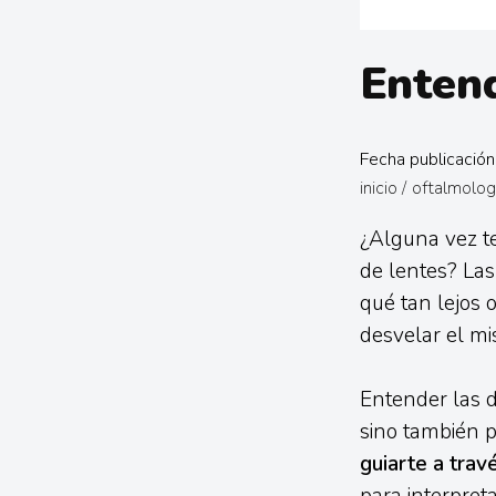
Entend
Fecha publicació
inicio
/
oftalmolog
¿Alguna vez te
de lentes? Las
qué tan lejos 
desvelar el mi
Entender las di
sino también p
guiarte a trav