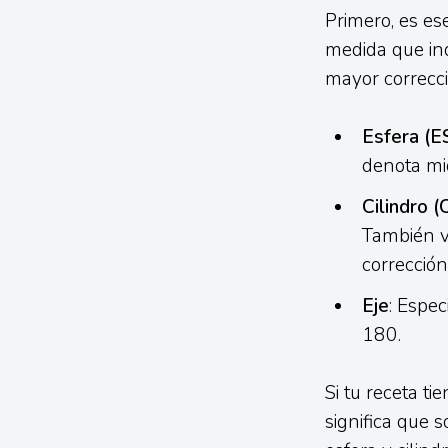
Primero, es es
medida que ind
mayor correcc
Esfera (E
denota mio
Cilindro (
También v
corrección
Eje
: Espec
180.
Si tu receta ti
significa que s