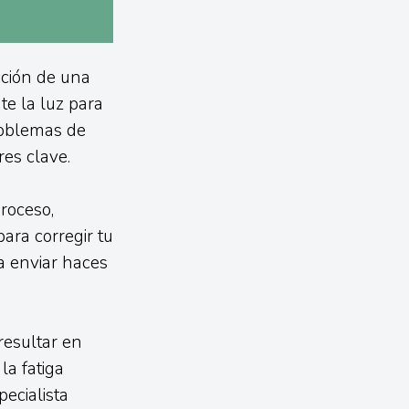
cción de una
te la luz para
roblemas de
res clave.
proceso,
ara corregir tu
ra enviar haces
 resultar en
la fatiga
ecialista