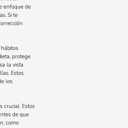
de enfoque de
s. Si te
corrección
 hábitos
ieta, protege
a la vista
las. Estos
de los
 crucial. Estos
antes de que
ón, como