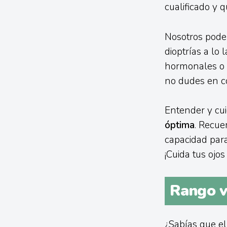
cualificado y q
Nosotros pode
dioptrías a lo
hormonales o e
no dudes en co
Entender y cui
óptima
. Recue
capacidad para
¡Cuida tus ojo
Rango v
¿Sabías que e