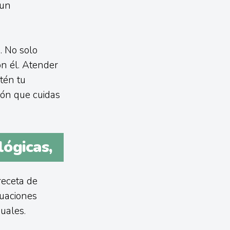
 un
. No solo
n él. Atender
tén tu
ión que cuidas
lógicas,
receta de
duaciones
uales.