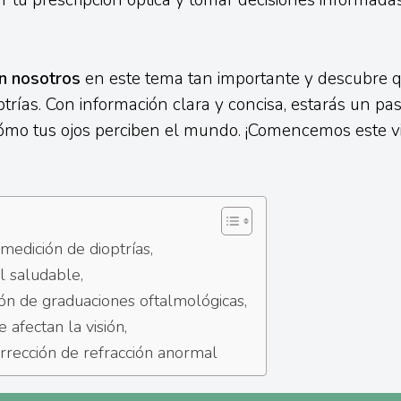
ar tu prescripción óptica y tomar decisiones informada
n nosotros
en este tema tan importante y descubre q
trías. Con información clara y concisa, estarás un pa
mo tus ojos perciben el mundo. ¡Comencemos este vi
!
medición de dioptrías,
l saludable,
ión de graduaciones oftalmológicas,
 afectan la visión,
rrección de refracción anormal