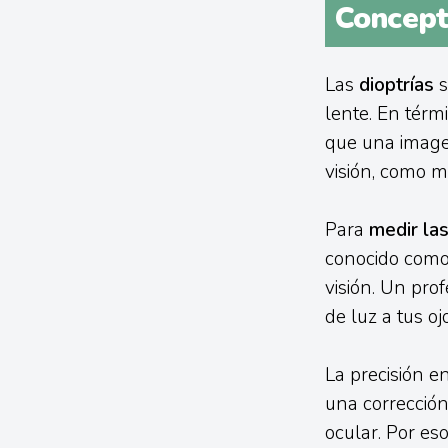
Concept
Las
dioptrías
s
lente. En térm
que una imagen
visión, como mi
Para
medir las
conocido como 
visión. Un prof
de luz a tus oj
La precisión en
una corrección
ocular. Por es