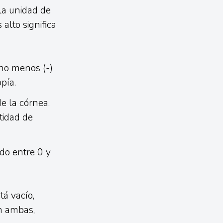
la unidad de
alto significa
gno menos (-)
pía.
de la córnea.
tidad de
ndo entre 0 y
tá vacío,
en ambas,