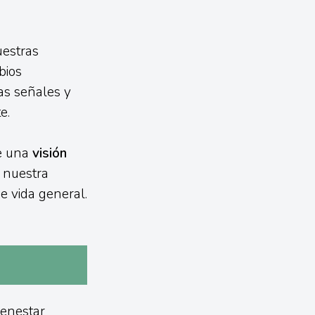
uestras
bios
as señales y
e.
de una
visión
a nuestra
e vida general.
ienestar