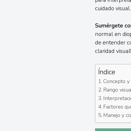
para interpret
cuidado visual.
Sumérgete co
normal en diop
de entender có
claridad visual
Índice
Concepto y 
Rango visua
Interpretac
Factores que
Manejo y co