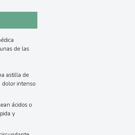
médica
unas de las
 astilla de
 dolor intenso
sean ácidos o
pida y
 circundante