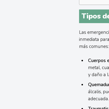
Tipos d
Las emergencia
inmediata para
más comunes:
Cuerpos e
metal, cua
y daño a l
Quemadur
álcalis, p
adecuada.
Traumatis