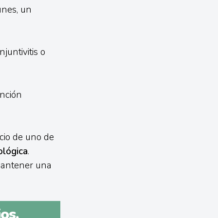
nes, un
untivitis o
ención
cio de uno de
ológica
.
mantener una
os,