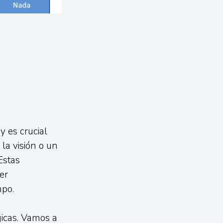
 es crucial
la visión o un
Estas
er
mpo.
gicas. Vamos a