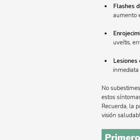
Flashes d
aumento e
Enrojecimi
uveítis, e
Lesiones 
inmediata
No subestimes 
estos síntoma
Recuerda, la 
visión saludabl
Primeros