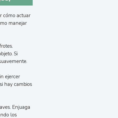
er cómo actuar
cómo manejar
frotes.
jeto. Si
o suavemente.
in ejercer
 si hay cambios
raves. Enjuaga
ndo los