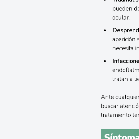
pueden der
ocular.
Desprendi
aparición
necesita i
Infeccion
endoftalmi
tratan a t
Ante cualquier
buscar atenció
tratamiento te
Síntomas