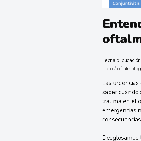
Entend
oftalm
Fecha publicació
inicio
/
oftalmolog
Las urgencias 
saber cuándo a
trauma en el o
emergencias n
consecuencias 
Desglosamos lo