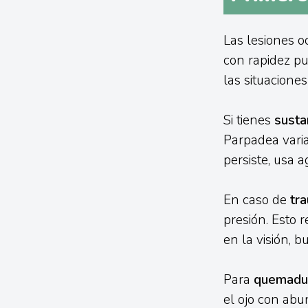
Las lesiones o
con rapidez p
las situacione
Si tienes
susta
Parpadea varia
persiste, usa 
En caso de
tr
presión. Esto 
en la visión, 
Para
quemadur
el ojo con ab