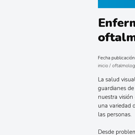
Enferm
oftal
Fecha publicación
inicio
/
oftalmolog
La salud visua
guardianes de e
nuestra visión
una variedad d
las personas.
Desde problem