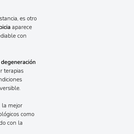
stancia, es otro
bicia
aparece
ediable con
a
degeneración
r terapias
ndiciones
versible.
 la mejor
nológicos como
do con la