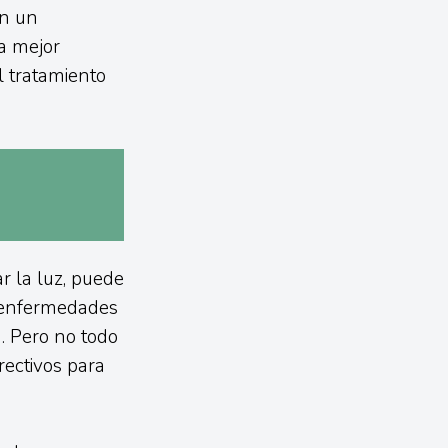
on un
a mejor
l tratamiento
r la luz, puede
a enfermedades
. Pero no todo
rectivos para