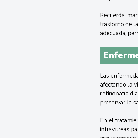
Recuerda, mant
trastorno de la
adecuada, perm
Enferme
Las enfermeda
afectando la vi
retinopatía di
preservar la sa
En el tratamie
intravítreas p