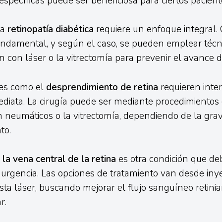
específicas puede ser beneficiosa para ciertos pacient
la
retinopatía diabética
requiere un enfoque integral. 
undamental, y según el caso, se pueden emplear técn
n con láser o la vitrectomía para prevenir el avance d
nes como el
desprendimiento de retina
requieren inte
ediata. La cirugía puede ser mediante procedimientos
n neumáticos o la vitrectomía, dependiendo de la gra
to.
 la vena central de la retina
es otra condición que de
urgencia. Las opciones de tratamiento van desde iny
sta láser, buscando mejorar el flujo sanguíneo retinia
r.