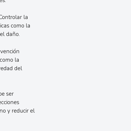
es.
Controlar la
icas como la
el daño.
rvención
 como la
vedad del
be ser
ecciones
no y reducir el