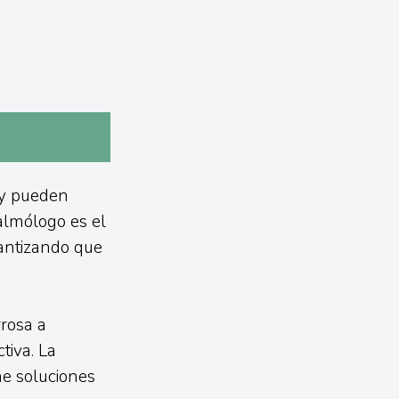
 y pueden
almólogo es el
rantizando que
rrosa a
tiva. La
ene soluciones