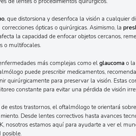
vés de lentes o procedimientos quirúrgicos.
mo
, que distorsiona y desenfoca la visión a cualquier di
 correcciones ópticas o quirúrgicas. Asimismo, la
pres
afecta la capacidad de enfocar objetos cercanos, rem
s o multifocales.
 enfermedades más complejas como el
glaucoma
o l
ftalmólogo puede prescribir medicamentos, recomenda
enir quirúrgicamente para preservar la visión. Estas co
toreo constante para evitar una pérdida de visión irre
de estos trastornos, el oftalmólogo te orientará sobre
amiento. Desde lentes correctivos hasta avances tec
IK, nosotros estamos aquí para ayudarte a ver el mun
 posible.