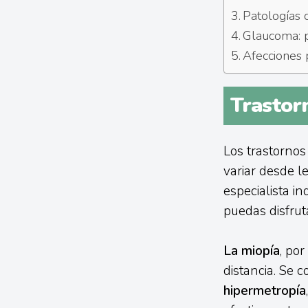
Patologías 
Glaucoma: p
Afecciones p
Trastorn
Los trastornos
variar desde l
especialista i
puedas disfrut
La miopía
, po
distancia. Se c
hipermetropía