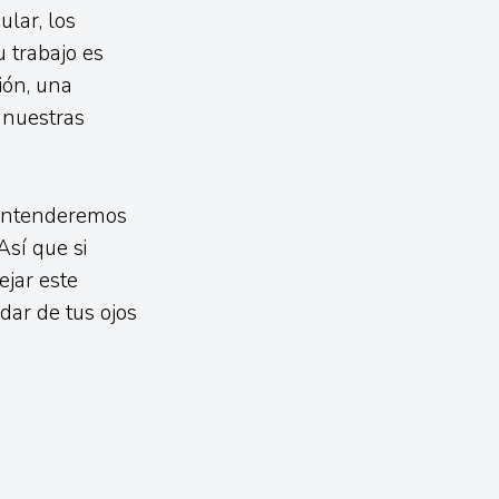
lar, los
u trabajo es
ión, una
 nuestras
 entenderemos
Así que si
jar este
idar de tus ojos