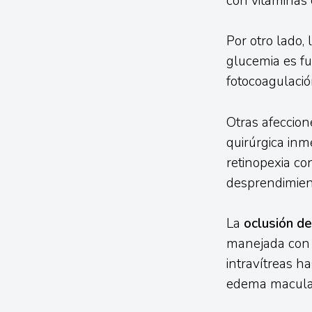
con vitaminas 
Por otro lado, 
glucemia es f
fotocoagulació
Otras afeccio
quirúrgica inm
retinopexia co
desprendimien
La
oclusión de
manejada con 
intravítreas ha
edema macula