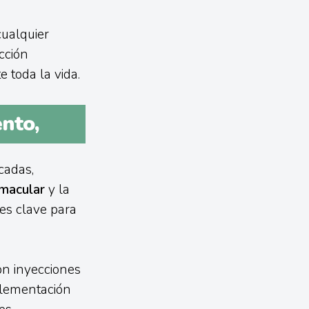
cualquier
cción
 toda la vida.
nto,
cadas,
macular
y la
es clave para
con inyecciones
uplementación