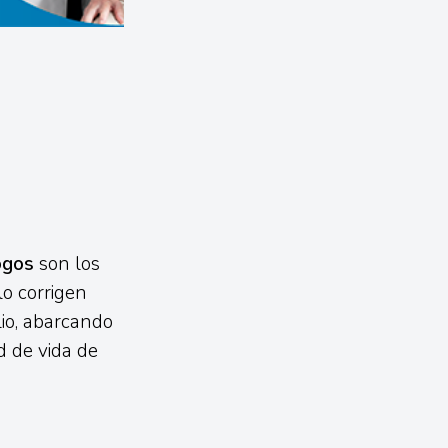
ogos
son los
lo corrigen
io, abarcando
d de vida de