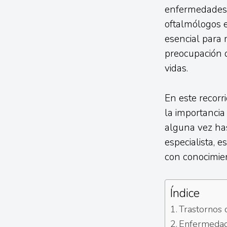
enfermedades 
oftalmólogos e
esencial para 
preocupación 
vidas.
En este recorr
la importancia
alguna vez has
especialista, e
con conocimie
Índice
Trastornos d
Enfermedade