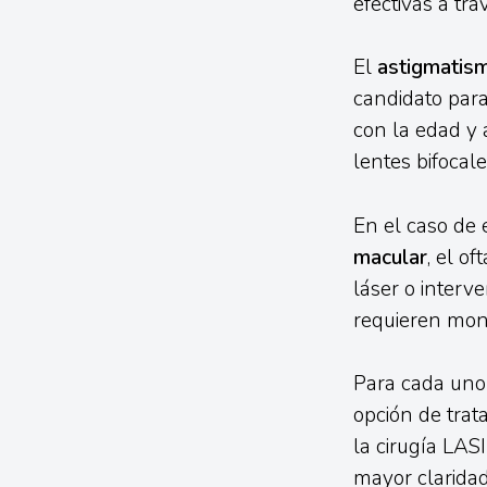
efectivas a tra
El
astigmatis
candidato para
con la edad y 
lentes bifocale
En el caso de
macular
, el o
láser o interv
requieren moni
Para cada uno 
opción de trat
la cirugía LAS
mayor claridad