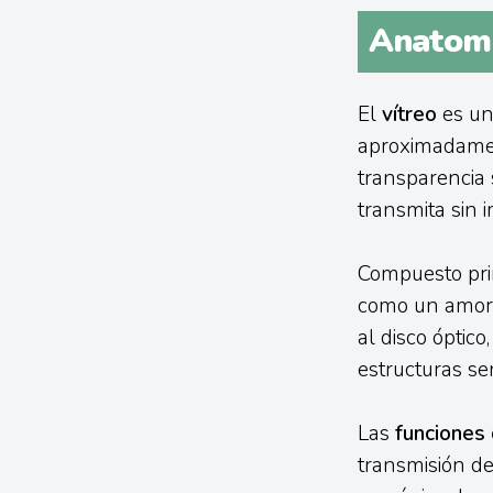
Anatomía
El
vítreo
es un
aproximadament
transparencia 
transmita sin 
Compuesto prin
como un amorti
al disco óptic
estructuras se
Las
funciones 
transmisión de 