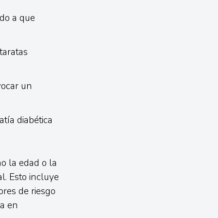
ido a que
taratas
vocar un
atía diabética
o la edad o la
l. Esto incluye
ores de riesgo
ca en