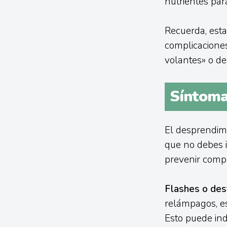
nutrientes para
Recuerda, esta
complicacione
volantes» o de
Síntoma
El desprendimi
que no debes i
prevenir compl
Flashes o dest
relámpagos, es
Esto puede indi