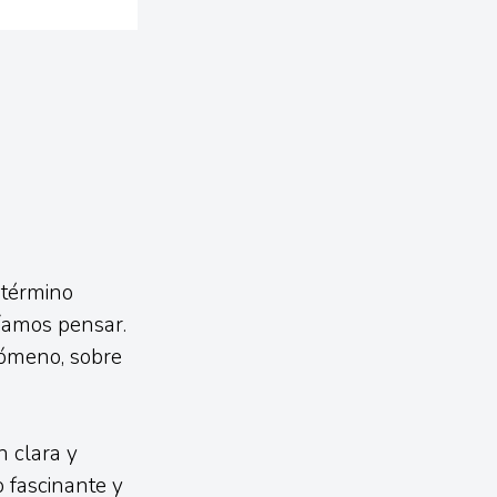
 término
íamos pensar.
nómeno, sobre
?
n clara y
o fascinante y