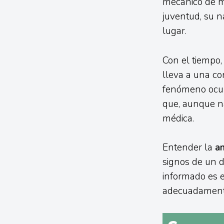
mecánico de ma
juventud, su n
lugar.
Con el tiempo,
lleva a una co
fenómeno ocurr
que, aunque n
médica.
Entender la
an
signos de un d
informado es e
adecuadamente