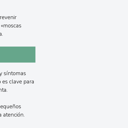
revenir
s «moscas
a.
ay síntomas
o es clave para
ta.
 pequeños
a atención.