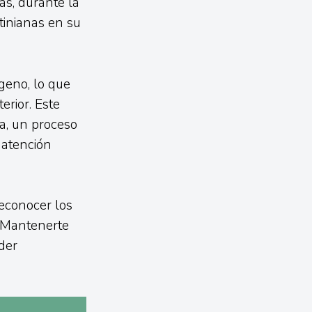
s, durante la
tinianas en su
geno, lo que
erior. Este
a, un proceso
 atención
econocer los
. Mantenerte
der