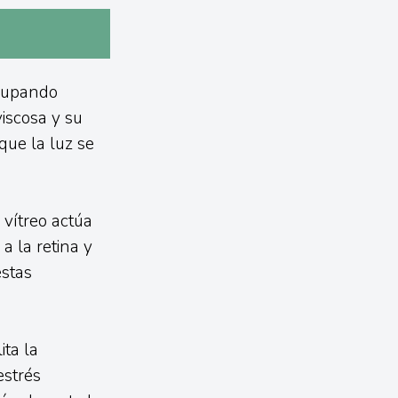
ocupando
iscosa y su
que la luz se
 vítreo actúa
 la retina y
estas
ita la
estrés