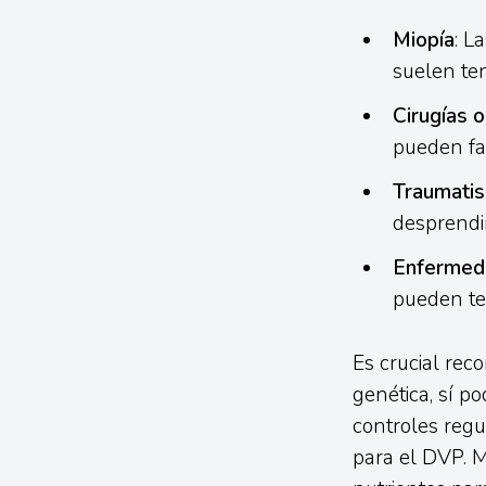
Miopía
: L
suelen ten
Cirugías 
pueden fac
Traumatis
desprendim
Enfermeda
pueden ten
Es crucial rec
genética, sí p
controles regu
para el DVP. M