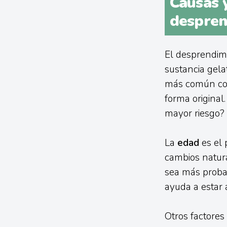
Causas y
despren
El desprendimi
sustancia gelat
más común con 
forma original
mayor riesgo?
La
edad
es el 
cambios natura
sea más probab
ayuda a estar 
Otros factores