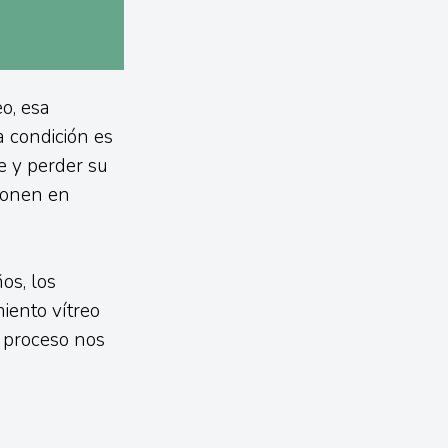
o, esa
ta condición es
e y perder su
 ponen en
os, los
iento vítreo
 proceso nos