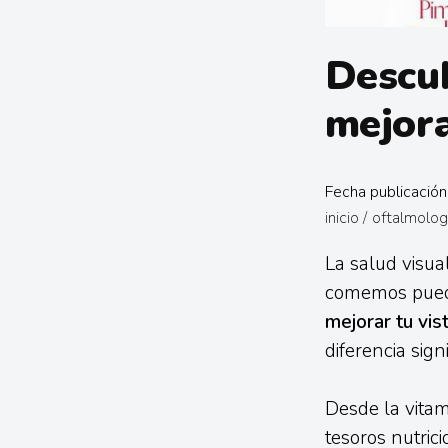
Descub
mejora
Fecha publicació
inicio
/
oftalmolog
La salud visua
comemos puede 
mejorar tu vis
diferencia sig
Desde la vitam
tesoros nutric