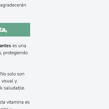
lo agradecerán
ta,
dantes
es una
s, protegiendo
 No solo son
 visual y
k saludable.
sta vitamina es