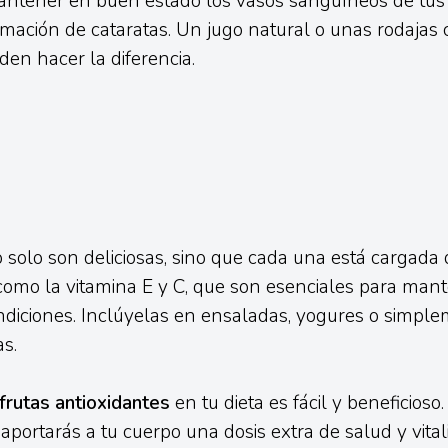
antener en buen estado los vasos sanguíneos de tus 
rmación de cataratas. Un jugo natural o unas rodajas
en hacer la diferencia.
o solo son deliciosas, sino que cada una está cargada 
como la vitamina E y C, que son esenciales para mante
ndiciones. Inclúyelas en ensaladas, yogures o simpl
as.
frutas antioxidantes
en tu dieta es fácil y beneficios
, aportarás a tu cuerpo una dosis extra de salud y vital