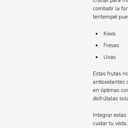
crucial para m
combatir la fo
tentempié pued
Kiwis
Fresas
Uvas
Estas frutas n
antioxidantes 
en óptimas co
disfrútalas sol
Integrar estas
cuidar tu vista