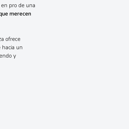
 en pro de una
o que merecen
za ofrece
e hacia un
yendo y