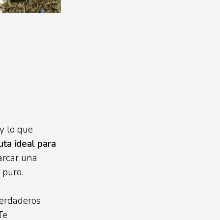
y lo que
uta ideal para
arcar una
 puro.
verdaderos
Te