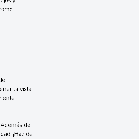
ojos y
 como
de
ner la vista
emente
o. Además de
idad. ¡Haz de