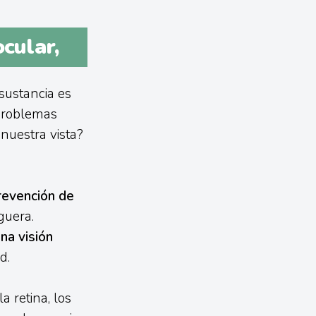
ocular,
sustancia es
 problemas
nuestra vista?
revención de
guera.
na visión
d.
a retina, los