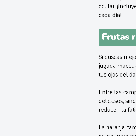
ocular. ¡Incluy
cada día!
Frutas r
Si buscas mejo
jugada maestra
tus ojos del d
Entre las camp
deliciosos, si
reducen la fat
La
naranja
, fa