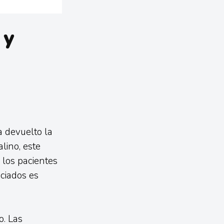
 y
a devuelto la
lino, este
 los pacientes
ociados es
o. Las