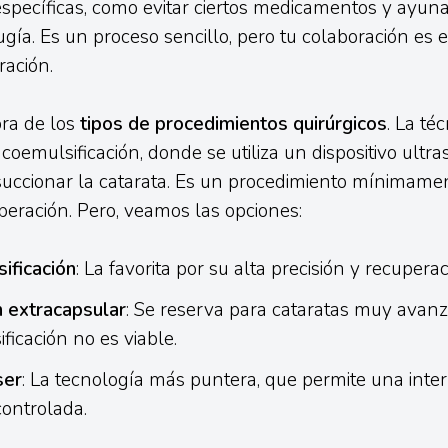
específicas, como evitar ciertos medicamentos y ayun
ugía. Es un proceso sencillo, pero tu colaboración es 
ración.
ra de los
tipos de procedimientos quirúrgicos
. La té
coemulsificación, donde se utiliza un dispositivo ultra
uccionar la catarata. Es un procedimiento mínimamen
peración. Pero, veamos las opciones:
ificación
: La favorita por su alta precisión y recupera
n extracapsular
: Se reserva para cataratas muy avan
ficación no es viable.
ser
: La tecnología más puntera, que permite una inte
controlada.