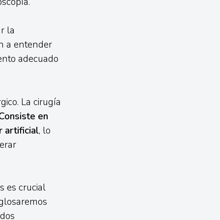
oscopía.
r la
an a entender
mento adecuado
ico. La cirugía
Consiste en
artificial
, lo
erar
s es crucial
esglosaremos
ados