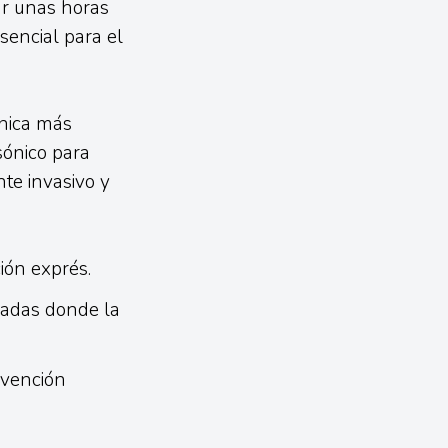
ar unas horas
esencial para el
cnica más
sónico para
te invasivo y
ción exprés.
zadas donde la
rvención