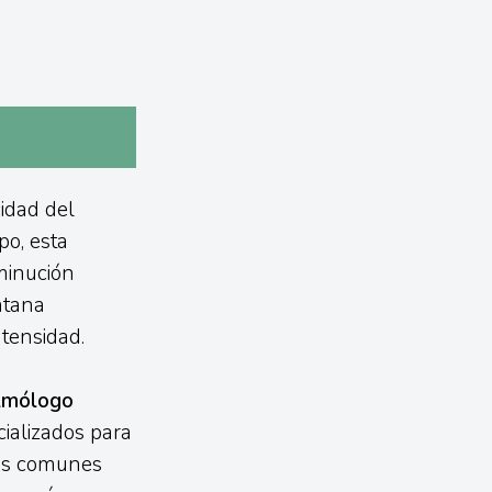
cidad del
po, esta
minución
ntana
tensidad.
lmólogo
cializados para
bas comunes