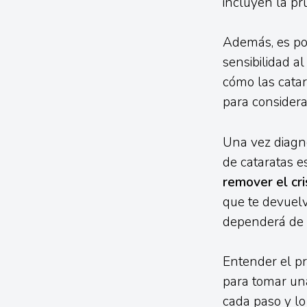
incluyen la pr
Además, es pos
sensibilidad a
cómo las catar
para considerar
Una vez diagno
de cataratas e
remover el cri
que te devuelv
dependerá de c
Entender el pr
para tomar una
cada paso y lo