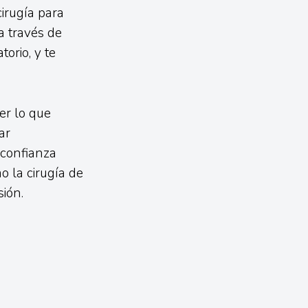
irugía para
a través de
orio, y te
er lo que
ar
 confianza
o la cirugía de
ión.