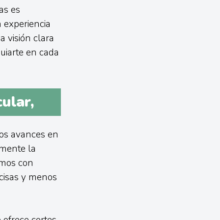
as es
a experiencia
a visión clara
guiarte en cada
ular,
los avances en
amente la
amos con
cisas y menos
e ofrece cortes