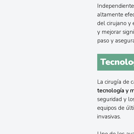
Independientem
altamente efec
del cirujano y 
y mejorar sign
paso y asegura
Tecnolog
La cirugía de 
tecnología y m
seguridad y lo
equipos de úl
invasivas.
Uno de los av