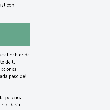
ual con
ucial hablar de
te de tu
 opciones
cada paso del
la potencia
se te darán