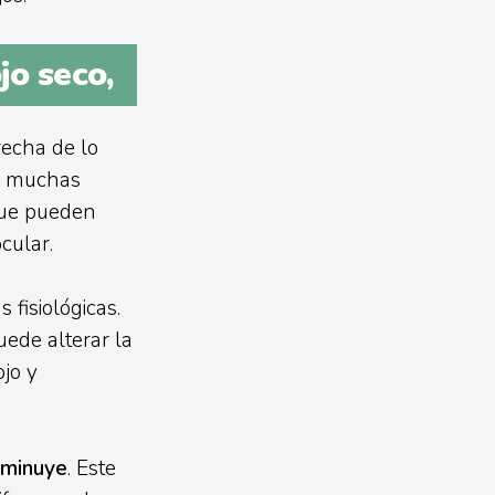
jo seco,
recha de lo
al muchas
que pueden
cular.
fisiológicas.
uede alterar la
ojo y
sminuye
. Este