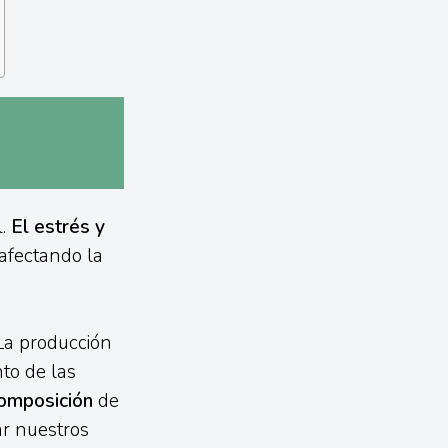
l.
El estrés y
 afectando la
La producción
to de las
composición
de
ar nuestros