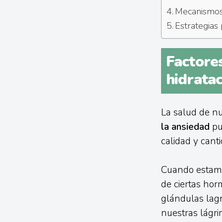
Mecanismos 
Estrategias
Factore
hidratac
La salud de nu
la ansiedad
pue
calidad y cant
Cuando estamo
de ciertas hor
glándulas lag
nuestras lágri