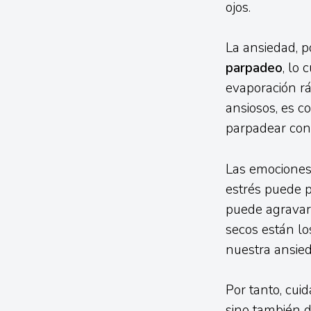
ojos.
La ansiedad, 
parpadeo
, lo 
evaporación rá
ansiosos, es 
parpadear con 
Las emociones 
estrés puede 
puede agravar 
secos están l
nuestra ansied
Por tanto, cui
sino también d