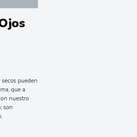
 Ojos
os secos pueden
oma, que a
con nuestro
; son
,