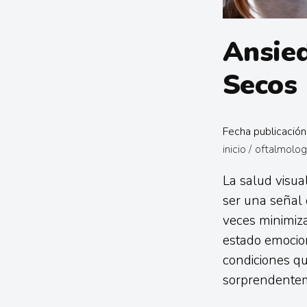
Ansied
Secos
Fecha publicació
inicio
/
oftalmolog
La salud visua
ser una señal 
veces minimiz
estado emocio
condiciones qu
sorprendenteme