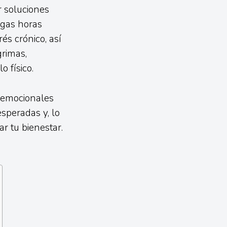
r soluciones
rgas horas
trés crónico, así
grimas,
 físico.
 emocionales
esperadas y, lo
r tu bienestar.