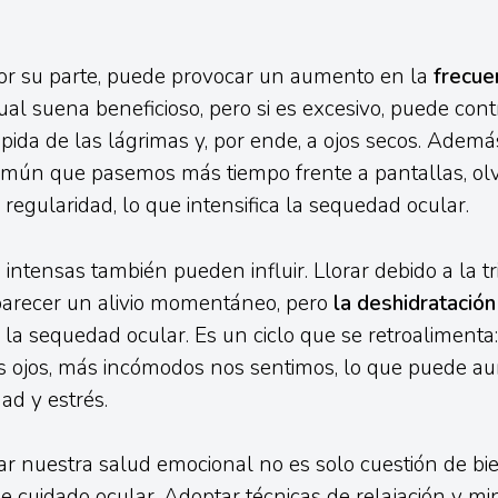
por su parte, puede provocar un aumento en la
frecue
cual suena beneficioso, pero si es excesivo, puede contr
pida de las lágrimas y, por ende, a ojos secos. Ademá
común que pasemos más tiempo frente a pantallas, ol
regularidad, lo que intensifica la sequedad ocular.
intensas también pueden influir. Llorar debido a la tri
parecer un alivio momentáneo, pero
la deshidratación
la sequedad ocular. Es un ciclo que se retroalimenta
os ojos, más incómodos nos sentimos, lo que puede a
ad y estrés.
dar nuestra salud emocional no es solo cuestión de bi
e cuidado ocular. Adoptar técnicas de relajación y m