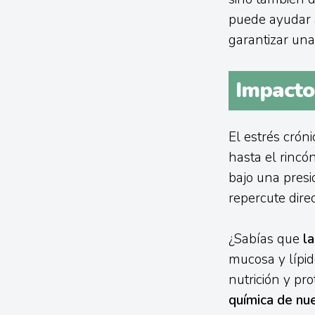
puede ayudar a
garantizar un
Impacto 
El estrés crón
hasta el rincó
bajo una presi
repercute dire
¿Sabías que
l
mucosa y lípid
nutrición y pro
química de nu