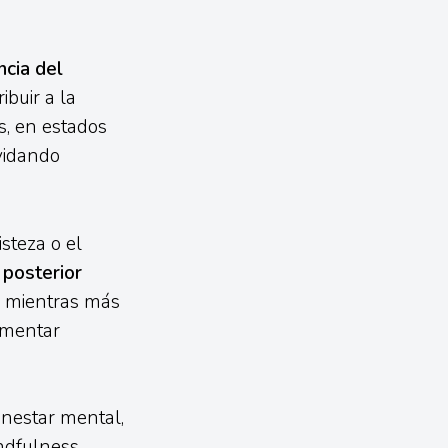
ncia del
ibuir a la
s, en estados
vidando
steza o el
 posterior
: mientras más
umentar
enestar mental,
indfulness