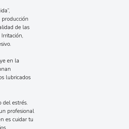
da”,
a producción
alidad de las
Irritación,
sivo.
uye en la
ionan
os lubricados
 del estrés.
 un profesional
n es cuidar tu
os.