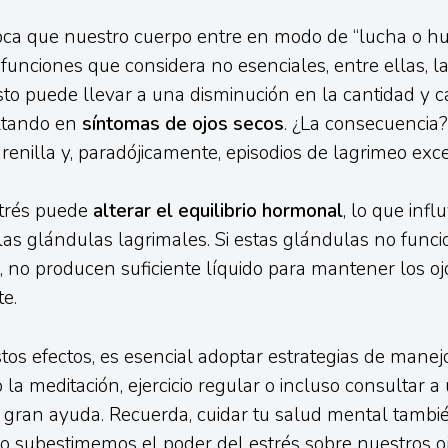
oca que nuestro cuerpo entre en modo de “lucha o hui
unciones que considera no esenciales, entre ellas, l
sto puede llevar a una disminución en la cantidad y c
ultando en
síntomas de ojos secos
. ¿La consecuencia? 
renilla y, paradójicamente, episodios de lagrimeo exce
strés puede
alterar el equilibrio hormonal
, lo que infl
las glándulas lagrimales. Si estas glándulas no func
 no producen suficiente líquido para mantener los oj
e.
stos efectos, es esencial adoptar estrategias de manejo
la meditación, ejercicio regular o incluso consultar a
gran ayuda. Recuerda, cuidar tu salud mental tambié
No subestimemos el poder del estrés sobre nuestros oj