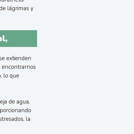
de lágrimas y
l,
 se extienden
l encontrarnos
, lo que
ja de agua,
roporcionando
stresados, la