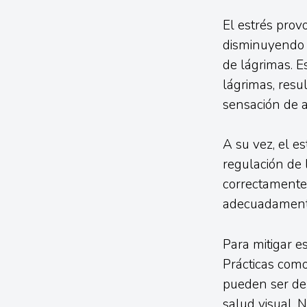
El estrés prov
disminuyendo f
de lágrimas. E
lágrimas, res
sensación de a
A su vez, el e
regulación de 
correctamente,
adecuadament
Para mitigar e
Prácticas como 
pueden ser de 
salud visual. 